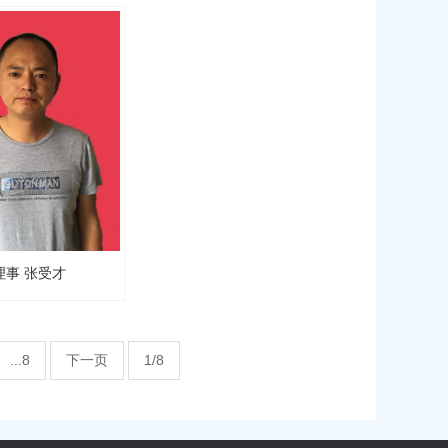
理事 张受才
...8
下一页
1/8