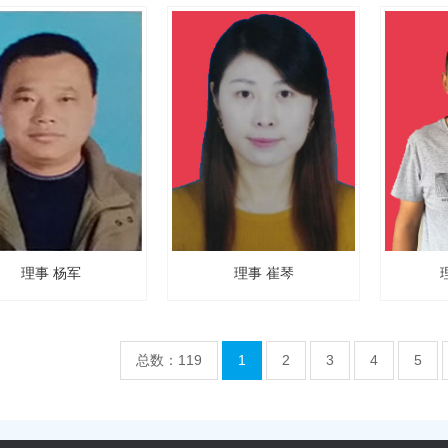
理事 杨军
理事 崔琴
总数：119
1
2
3
4
5