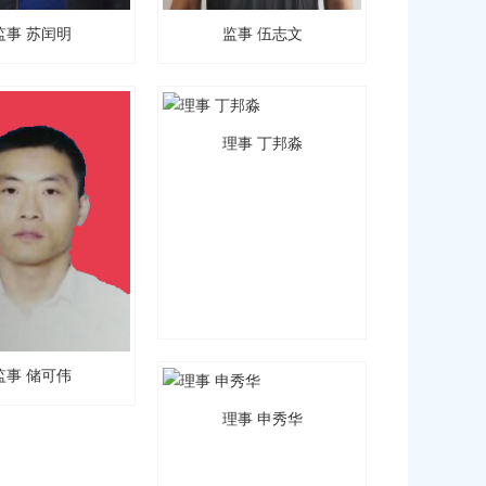
监事 苏闰明
监事 伍志文
理事 丁邦淼
监事 储可伟
理事 申秀华