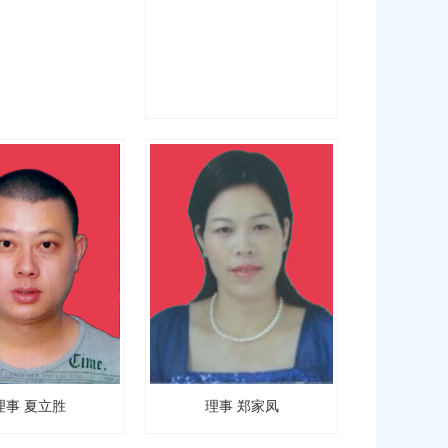
理事 夏立胜
理事 郑家凤