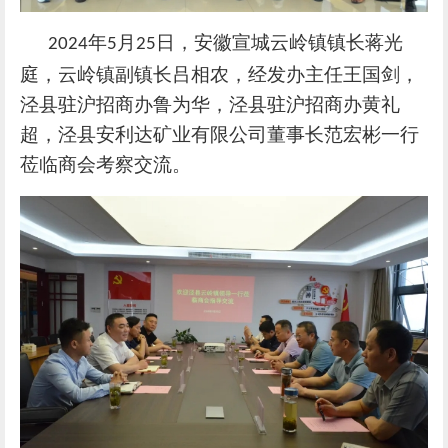
年
月
日，安徽宣城
云岭镇镇长蒋光
2024
5
25
庭，云岭镇副镇长吕相农，经发办主任王国剑，
泾县驻沪招商办
鲁为华
，泾县驻沪招商办
黄礼
超，泾县
安利达矿业有限公司董事长
范宏彬一行
莅临商会考察交流。