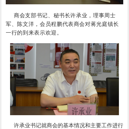
商会支部书记、秘书长许承业，理事
周士
军
、
陈文洋
，
会员
程鹏
代表商会对蒋光庭镇长
一行的到来表示欢迎。
许承业书记就商会的基本情况和主要工作进行