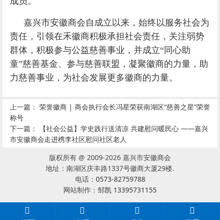
成员。
嘉兴市安徽商会自成立以来，始终以服务社会为
责任，引领在禾徽商积极承担社会责任，关注弱势
群体，积极参与公益慈善事业，
并成立“同心助
童”慈善基金、参与慈善联盟，凝聚徽商的力量，助
力
慈善事业，为社会发展更多徽商的力量。
上一篇：
荣誉徽商 | 商会执行会长冯星荣获南湖区“慈善之星”荣誉
称号
下一篇：
【社会公益】学史践行送清凉 共建慰问暖民心 ——嘉兴
市安徽商会走进槜李社区慰问社区老人
版权所有 @ 2009-2026 嘉兴市安徽商会
地址：南湖区庆丰路1337号徽商大厦29楼.
电话：
0573-82759788
网站制作：
邹凯 13395731155